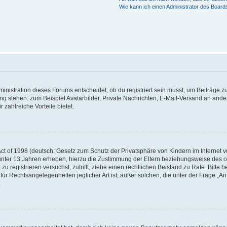
Wie kann ich einen Administrator des Board
istration dieses Forums entscheidet, ob du registriert sein musst, um Beiträge zu s
ung stehen: zum Beispiel Avatarbilder, Private Nachrichten, E-Mail-Versand an ander
 zahlreiche Vorteile bietet.
t of 1998 (deutsch: Gesetz zum Schutz der Privatsphäre von Kindern im Internet vo
unter 13 Jahren erheben, hierzu die Zustimmung der Eltern beziehungsweise des o
h zu registrieren versuchst, zutrifft, ziehe einen rechtlichen Beistand zu Rate. Bit
für Rechtsangelegenheiten jeglicher Art ist; außer solchen, die unter der Frage „
.