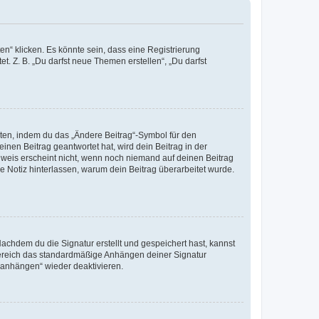
n“ klicken. Es könnte sein, dass eine Registrierung
t. Z. B. „Du darfst neue Themen erstellen“, „Du darfst
iten, indem du das „Ändere Beitrag“-Symbol für den
inen Beitrag geantwortet hat, wird dein Beitrag in der
nweis erscheint nicht, wenn noch niemand auf deinen Beitrag
ne Notiz hinterlassen, warum dein Beitrag überarbeitet wurde.
chdem du die Signatur erstellt und gespeichert hast, kannst
Bereich das standardmäßige Anhängen deiner Signatur
r anhängen“ wieder deaktivieren.