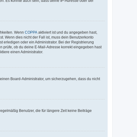
en. Es könnte auch sein, dass deine IP-Adresse oder der
ichkeiten. Wenn
COPPA
aktiviert ist und du angegeben hast,
st. Wenn dies nicht der Fall ist, muss dein Benutzerkonto
t erledigen oder ein Administrator. Bei der Registrierung
ten prüfe, ob du deine E-Mail-Adresse korrekt eingegeben hast
tiere einen Administrator.
n einen Board-Administrator, um sicherzugehen, dass du nicht
egelmäßig Benutzer, die für längere Zeit keine Beiträge