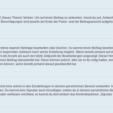
„Neues Thema“ klicken. Um auf einen Beitrag zu antworten, musst du auf „Antworte
e Berechtigungen sind jeweils am Ende der Foren- und der Beitragsansicht aufgeliste
r deine eigenen Beiträge bearbeiten oder löschen. Du kannst einen Beitrag bearbe
inen begrenzten Zeitraum nach seiner Erstellung möglich. Wenn bereits jemand auf de
 die Anzahl als auch der letzte Zeitpunkt der Bearbeitungen angezeigt. Dieser Hi
en Beitrag überarbeitet hat. Diese können jedoch, falls sie es für nötig halten, ei
hen können, wenn bereits jemand darauf geantwortet hat.
st eine solche in den Einstellungen in deinem persönlichen Bereich entwerfen. Na
eren. Du kannst eine Signatur auch hinzufügen, indem du in deinem persönlichen 
atur verfassen möchtest, so kannst du dort einfach das Kontrollkästchen „Signatu