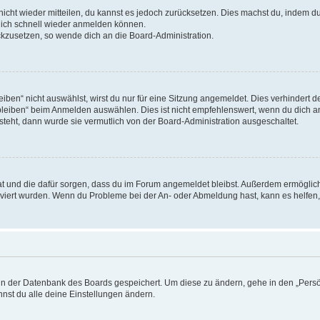
 nicht wieder mitteilen, du kannst es jedoch zurücksetzen. Dies machst du, indem 
 dich schnell wieder anmelden können.
ückzusetzen, so wende dich an die Board-Administration.
en“ nicht auswählst, wirst du nur für eine Sitzung angemeldet. Dies verhindert 
leiben“ beim Anmelden auswählen. Dies ist nicht empfehlenswert, wenn du dich an
 steht, dann wurde sie vermutlich von der Board-Administration ausgeschaltet.
 hat und die dafür sorgen, dass du im Forum angemeldet bleibst. Außerdem ermögli
tiviert wurden. Wenn du Probleme bei der An- oder Abmeldung hast, kann es helfen
n in der Datenbank des Boards gespeichert. Um diese zu ändern, gehe in den „Persö
nst du alle deine Einstellungen ändern.