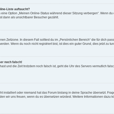
ine-Liste auftaucht?
n eine Option „Meinen Online-Status während dieser Sitzung verbergen“. Wenn du d
st dann als unsichtbarer Besucher gezählt.
en Zeitzone. In diesem Fall solltest du im „Persönlichen Bereich“ die für dich passe
den. Wenn du noch nicht registriert bist, ist dies ein guter Grund, dies jetzt zu tun
mer noch falsch!
t hast und die Zeit trotzdem noch falsch ist, geht die Uhr des Servers vermutlich fal
t installiert oder niemand hat das Forum bislang in deine Sprache übersetzt. Frag
, würden wir uns freuen, wenn du es übersetzen würdest. Weitere Informationen dazu