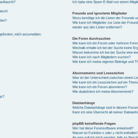
auftaucht?
Ich habe eine Spam-E-Mail von einem Mitgli
alsch!
Freunde und ignorierte Mitglieder
Wozu benötige ich die Listen der Freunde un
rden?
Wie kann ich Mitglieder zur Liste der Freund
wieder aus den Listen entfernen?
fgefordert, mich anzumelden.
Die Foren durchsuchen
Wie kann ich ein Forum oder mehrere For
Weshalb erhalte ich bei der Suche keine Er
Warum bekomme ich bei der Suche eine lee
Wie kann ich nach Mitgliedern suchen?
Wie kann ich meine eigenen Beiträge und T
Abonnements und Lesezeichen
Was ist der Unterschied zwischen einem L
Wie kann ich ein Lesezeichen auf ein Them
Wie kann ich ein Forum abonnieren?
Wie deaktiviere ich meine Abonnements?
gs?
Dateianhänge
Welche Dateianhänge sind in diesem Forum
Kann ich eine Übersicht all meiner Dateian
phpBB betreffende Fragen
Wer hat diese Forensoftware entwickelt?
Warum ist Funktion x oder y nicht enthalten
An wen soll ich mich wenden, falls es Besc