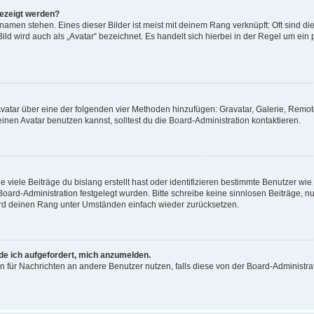
gezeigt werden?
amen stehen. Eines dieser Bilder ist meist mit deinem Rang verknüpft: Oft sind di
ld wird auch als „Avatar“ bezeichnet. Es handelt sich hierbei in der Regel um ein
 Avatar über eine der folgenden vier Methoden hinzufügen: Gravatar, Galerie, Rem
en Avatar benutzen kannst, solltest du die Board-Administration kontaktieren.
viele Beiträge du bislang erstellt hast oder identifizieren bestimmte Benutzer w
 Board-Administration festgelegt wurden. Bitte schreibe keine sinnlosen Beiträge
wird deinen Rang unter Umständen einfach wieder zurücksetzen.
rde ich aufgefordert, mich anzumelden.
ion für Nachrichten an andere Benutzer nutzen, falls diese von der Board-Administ