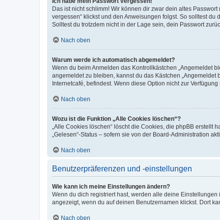
Ich habe mein Passwort vergessen!
Das ist nicht schlimm! Wir können dir zwar dein altes Passwort
vergessen“ klickst und den Anweisungen folgst. So solltest du
Solltest du trotzdem nicht in der Lage sein, dein Passwort zur
Nach oben
Warum werde ich automatisch abgemeldet?
Wenn du beim Anmelden das Kontrollkästchen „Angemeldet bleib
angemeldet zu bleiben, kannst du das Kästchen „Angemeldet b
Internetcafé, befindest. Wenn diese Option nicht zur Verfügung
Nach oben
Wozu ist die Funktion „Alle Cookies löschen“?
„Alle Cookies löschen“ löscht die Cookies, die phpBB erstellt
„Gelesen“-Status – sofern sie von der Board-Administration ak
Nach oben
Benutzerpräferenzen und -einstellungen
Wie kann ich meine Einstellungen ändern?
Wenn du dich registriert hast, werden alle deine Einstellunge
angezeigt, wenn du auf deinen Benutzernamen klickst. Dort kan
Nach oben