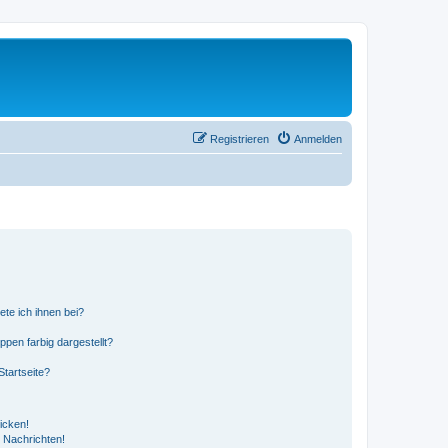
Registrieren
Anmelden
ete ich ihnen bei?
en farbig dargestellt?
tartseite?
icken!
 Nachrichten!