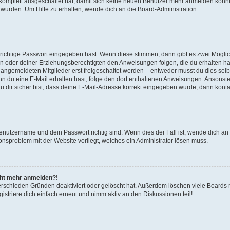
g komplett ausgeschaltet hat, damit sich keine neuen Benutzer mehr anmelden könn
 wurden. Um Hilfe zu erhalten, wende dich an die Board-Administration.
 richtige Passwort eingegeben hast. Wenn diese stimmen, dann gibt es zwei Mögl
tern oder deiner Erziehungsberechtigten den Anweisungen folgen, die du erhalten ha
u angemeldeten Mitglieder erst freigeschaltet werden – entweder musst du dies selbs
. Wenn du eine E-Mail erhalten hast, folge den dort enthaltenen Anweisungen. Ansons
 dir sicher bist, dass deine E-Mail-Adresse korrekt eingegeben wurde, dann kontak
Benutzername und dein Passwort richtig sind. Wenn dies der Fall ist, wende dich a
ionsproblem mit der Website vorliegt, welches ein Administrator lösen muss.
icht mehr anmelden?!
erschieden Gründen deaktiviert oder gelöscht hat. Außerdem löschen viele Boards r
triere dich einfach erneut und nimm aktiv an den Diskussionen teil!