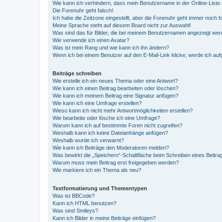
Wie kann ich verhindern, dass mein Benutzername in der Online-Liste 
Die Forenuhr geht falsch!
Ich habe die Zeitzone eingestellt, aber die Forenuhr geht immer noch f
Meine Sprache steht auf diesem Board nicht zur Auswahl!
Was sind das für Bilder, die bei meinem Benutzernamen angezeigt we
Wie verwende ich einen Avatar?
Was ist mein Rang und wie kann ich ihn ändern?
Wenn ich bei einem Benutzer auf den E-Mail-Link klicke, werde ich au
Beiträge schreiben
Wie erstelle ich ein neues Thema oder eine Antwort?
Wie kann ich einen Beitrag bearbeiten oder löschen?
Wie kann ich meinem Beitrag eine Signatur anfügen?
Wie kann ich eine Umfrage erstellen?
Wieso kann ich nicht mehr Antwortmöglichkeiten erstellen?
Wie bearbeite oder lösche ich eine Umfrage?
Warum kann ich auf bestimmte Foren nicht zugreifen?
Weshalb kann ich keine Dateianhänge anfügen?
Weshalb wurde ich verwarnt?
Wie kann ich Beiträge den Moderatoren melden?
Was bewirkt die „Speichern“-Schaltfläche beim Schreiben eines Beitra
Warum muss mein Beitrag erst freigegeben werden?
Wie markiere ich ein Thema als neu?
Textformatierung und Thementypen
Was ist BBCode?
Kann ich HTML benutzen?
Was sind Smileys?
Kann ich Bilder in meine Beiträge einfügen?