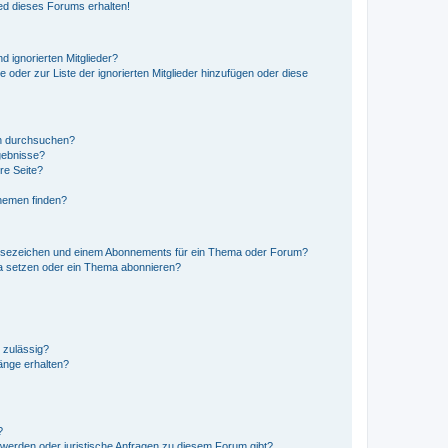
ed dieses Forums erhalten!
d ignorierten Mitglieder?
e oder zur Liste der ignorierten Mitglieder hinzufügen oder diese
en durchsuchen?
gebnisse?
re Seite?
hemen finden?
esezeichen und einem Abonnements für ein Thema oder Forum?
a setzen oder ein Thema abonnieren?
 zulässig?
hänge erhalten?
?
hwerden oder juristische Anfragen zu diesem Forum gibt?