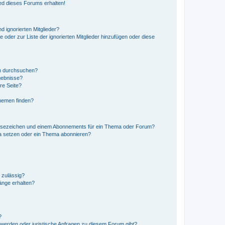
ed dieses Forums erhalten!
d ignorierten Mitglieder?
e oder zur Liste der ignorierten Mitglieder hinzufügen oder diese
en durchsuchen?
gebnisse?
re Seite?
hemen finden?
esezeichen und einem Abonnements für ein Thema oder Forum?
a setzen oder ein Thema abonnieren?
 zulässig?
hänge erhalten?
?
hwerden oder juristische Anfragen zu diesem Forum gibt?