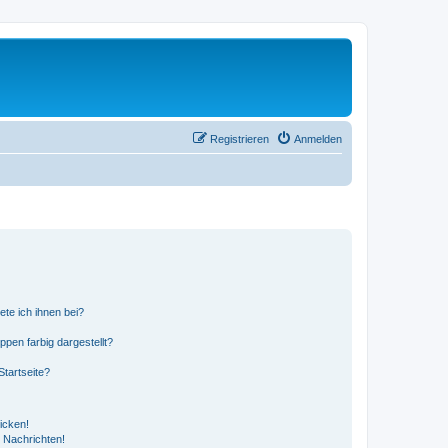
Registrieren
Anmelden
ete ich ihnen bei?
en farbig dargestellt?
tartseite?
icken!
 Nachrichten!