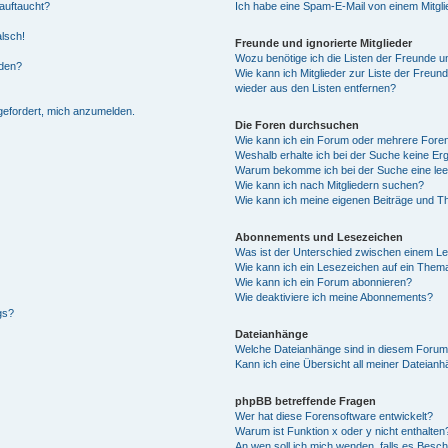
auftaucht?
Ich habe eine Spam-E-Mail von einem Mitgli
alsch!
Freunde und ignorierte Mitglieder
Wozu benötige ich die Listen der Freunde un
rden?
Wie kann ich Mitglieder zur Liste der Freund
wieder aus den Listen entfernen?
fgefordert, mich anzumelden.
Die Foren durchsuchen
Wie kann ich ein Forum oder mehrere For
Weshalb erhalte ich bei der Suche keine Er
Warum bekomme ich bei der Suche eine lee
Wie kann ich nach Mitgliedern suchen?
Wie kann ich meine eigenen Beiträge und T
Abonnements und Lesezeichen
Was ist der Unterschied zwischen einem L
Wie kann ich ein Lesezeichen auf ein Them
Wie kann ich ein Forum abonnieren?
Wie deaktiviere ich meine Abonnements?
gs?
Dateianhänge
Welche Dateianhänge sind in diesem Forum
Kann ich eine Übersicht all meiner Dateian
phpBB betreffende Fragen
Wer hat diese Forensoftware entwickelt?
Warum ist Funktion x oder y nicht enthalten
An wen soll ich mich wenden, falls es Besc