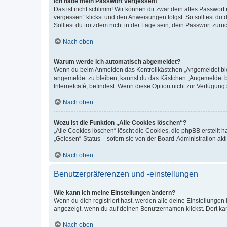
Ich habe mein Passwort vergessen!
Das ist nicht schlimm! Wir können dir zwar dein altes Passwort
vergessen“ klickst und den Anweisungen folgst. So solltest du
Solltest du trotzdem nicht in der Lage sein, dein Passwort zur
Nach oben
Warum werde ich automatisch abgemeldet?
Wenn du beim Anmelden das Kontrollkästchen „Angemeldet bleib
angemeldet zu bleiben, kannst du das Kästchen „Angemeldet b
Internetcafé, befindest. Wenn diese Option nicht zur Verfügung
Nach oben
Wozu ist die Funktion „Alle Cookies löschen“?
„Alle Cookies löschen“ löscht die Cookies, die phpBB erstellt
„Gelesen“-Status – sofern sie von der Board-Administration ak
Nach oben
Benutzerpräferenzen und -einstellungen
Wie kann ich meine Einstellungen ändern?
Wenn du dich registriert hast, werden alle deine Einstellunge
angezeigt, wenn du auf deinen Benutzernamen klickst. Dort kan
Nach oben