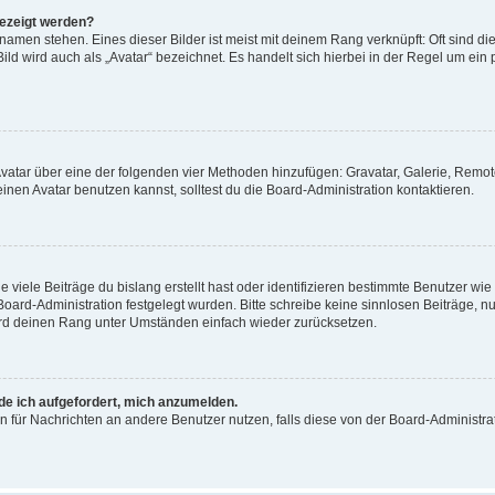
gezeigt werden?
amen stehen. Eines dieser Bilder ist meist mit deinem Rang verknüpft: Oft sind di
ld wird auch als „Avatar“ bezeichnet. Es handelt sich hierbei in der Regel um ein
 Avatar über eine der folgenden vier Methoden hinzufügen: Gravatar, Galerie, Rem
en Avatar benutzen kannst, solltest du die Board-Administration kontaktieren.
viele Beiträge du bislang erstellt hast oder identifizieren bestimmte Benutzer w
 Board-Administration festgelegt wurden. Bitte schreibe keine sinnlosen Beiträge
wird deinen Rang unter Umständen einfach wieder zurücksetzen.
rde ich aufgefordert, mich anzumelden.
ion für Nachrichten an andere Benutzer nutzen, falls diese von der Board-Administ