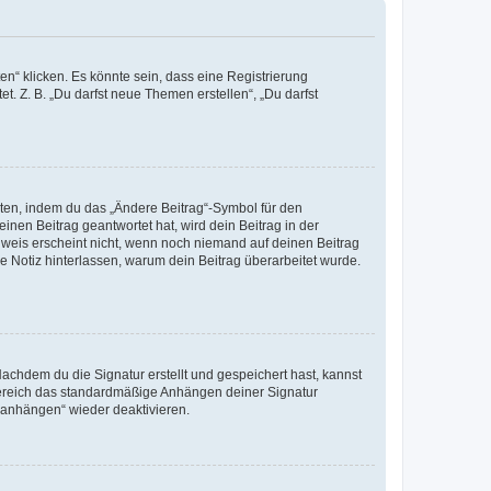
n“ klicken. Es könnte sein, dass eine Registrierung
t. Z. B. „Du darfst neue Themen erstellen“, „Du darfst
iten, indem du das „Ändere Beitrag“-Symbol für den
inen Beitrag geantwortet hat, wird dein Beitrag in der
nweis erscheint nicht, wenn noch niemand auf deinen Beitrag
ne Notiz hinterlassen, warum dein Beitrag überarbeitet wurde.
chdem du die Signatur erstellt und gespeichert hast, kannst
Bereich das standardmäßige Anhängen deiner Signatur
r anhängen“ wieder deaktivieren.