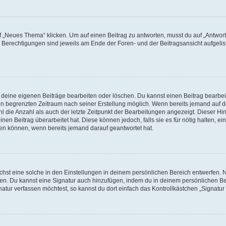
„Neues Thema“ klicken. Um auf einen Beitrag zu antworten, musst du auf „Antworte
e Berechtigungen sind jeweils am Ende der Foren- und der Beitragsansicht aufgeliste
r deine eigenen Beiträge bearbeiten oder löschen. Du kannst einen Beitrag bearbe
inen begrenzten Zeitraum nach seiner Erstellung möglich. Wenn bereits jemand auf de
 die Anzahl als auch der letzte Zeitpunkt der Bearbeitungen angezeigt. Dieser Hi
en Beitrag überarbeitet hat. Diese können jedoch, falls sie es für nötig halten, ei
hen können, wenn bereits jemand darauf geantwortet hat.
st eine solche in den Einstellungen in deinem persönlichen Bereich entwerfen. Na
eren. Du kannst eine Signatur auch hinzufügen, indem du in deinem persönlichen 
atur verfassen möchtest, so kannst du dort einfach das Kontrollkästchen „Signatu