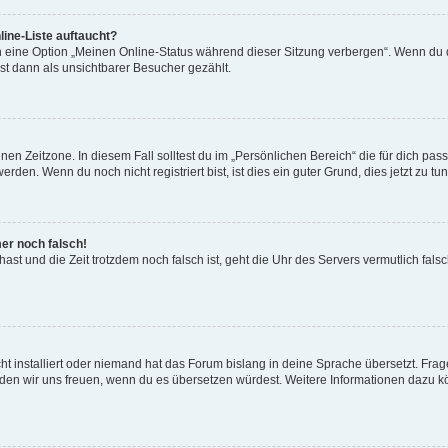
ine-Liste auftaucht?
n eine Option „Meinen Online-Status während dieser Sitzung verbergen“. Wenn du d
st dann als unsichtbarer Besucher gezählt.
en Zeitzone. In diesem Fall solltest du im „Persönlichen Bereich“ die für dich passe
den. Wenn du noch nicht registriert bist, ist dies ein guter Grund, dies jetzt zu tun
mer noch falsch!
t hast und die Zeit trotzdem noch falsch ist, geht die Uhr des Servers vermutlich fal
t installiert oder niemand hat das Forum bislang in deine Sprache übersetzt. Frag
, würden wir uns freuen, wenn du es übersetzen würdest. Weitere Informationen dazu