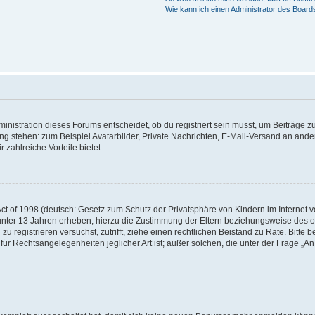
Wie kann ich einen Administrator des Board
istration dieses Forums entscheidet, ob du registriert sein musst, um Beiträge zu s
ung stehen: zum Beispiel Avatarbilder, Private Nachrichten, E-Mail-Versand an ander
 zahlreiche Vorteile bietet.
t of 1998 (deutsch: Gesetz zum Schutz der Privatsphäre von Kindern im Internet vo
unter 13 Jahren erheben, hierzu die Zustimmung der Eltern beziehungsweise des o
h zu registrieren versuchst, zutrifft, ziehe einen rechtlichen Beistand zu Rate. Bit
für Rechtsangelegenheiten jeglicher Art ist; außer solchen, die unter der Frage „
.