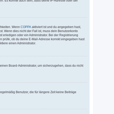
en. Es könnte auch sein, dass deine IP-Adresse oder der
ichkeiten. Wenn
COPPA
aktiviert ist und du angegeben hast,
st. Wenn dies nicht der Fall ist, muss dein Benutzerkonto
t erledigen oder ein Administrator. Bei der Registrierung
ten prüfe, ob du deine E-Mail-Adresse korrekt eingegeben hast
tiere einen Administrator.
n einen Board-Administrator, um sicherzugehen, dass du nicht
egelmäßig Benutzer, die für längere Zeit keine Beiträge