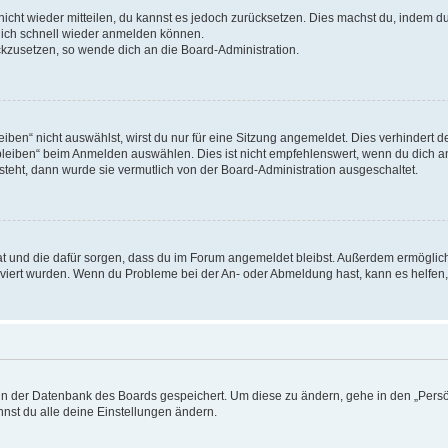
 nicht wieder mitteilen, du kannst es jedoch zurücksetzen. Dies machst du, indem 
 dich schnell wieder anmelden können.
ückzusetzen, so wende dich an die Board-Administration.
en“ nicht auswählst, wirst du nur für eine Sitzung angemeldet. Dies verhindert 
leiben“ beim Anmelden auswählen. Dies ist nicht empfehlenswert, wenn du dich an
 steht, dann wurde sie vermutlich von der Board-Administration ausgeschaltet.
 hat und die dafür sorgen, dass du im Forum angemeldet bleibst. Außerdem ermögli
tiviert wurden. Wenn du Probleme bei der An- oder Abmeldung hast, kann es helfen
n in der Datenbank des Boards gespeichert. Um diese zu ändern, gehe in den „Persö
nst du alle deine Einstellungen ändern.