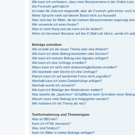
Wie kann ich verhindern, dass mein Benutzername in der Online-Liste 
Die Forenuhr geht falsch!
Ich habe die Zeitzone eingestellt, aber die Forenuhr geht immer noch f
Meine Sprache steht auf diesem Board nicht zur Auswahl!
Was sind das für Bilder, die bei meinem Benutzernamen angezeigt we
Wie verwende ich einen Avatar?
Was ist mein Rang und wie kann ich ihn ändern?
Wenn ich bei einem Benutzer auf den E-Mail-Link klicke, werde ich au
Beiträge schreiben
Wie erstelle ich ein neues Thema oder eine Antwort?
Wie kann ich einen Beitrag bearbeiten oder löschen?
Wie kann ich meinem Beitrag eine Signatur anfügen?
Wie kann ich eine Umfrage erstellen?
Wieso kann ich nicht mehr Antwortmöglichkeiten erstellen?
Wie bearbeite oder lösche ich eine Umfrage?
Warum kann ich auf bestimmte Foren nicht zugreifen?
Weshalb kann ich keine Dateianhänge anfügen?
Weshalb wurde ich verwarnt?
Wie kann ich Beiträge den Moderatoren melden?
Was bewirkt die „Speichern“-Schaltfläche beim Schreiben eines Beitra
Warum muss mein Beitrag erst freigegeben werden?
Wie markiere ich ein Thema als neu?
Textformatierung und Thementypen
Was ist BBCode?
Kann ich HTML benutzen?
Was sind Smileys?
Kann ich Bilder in meine Beiträge einfügen?