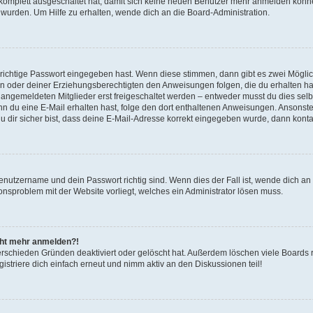
g komplett ausgeschaltet hat, damit sich keine neuen Benutzer mehr anmelden könn
 wurden. Um Hilfe zu erhalten, wende dich an die Board-Administration.
 richtige Passwort eingegeben hast. Wenn diese stimmen, dann gibt es zwei Mögl
tern oder deiner Erziehungsberechtigten den Anweisungen folgen, die du erhalten ha
u angemeldeten Mitglieder erst freigeschaltet werden – entweder musst du dies selbs
. Wenn du eine E-Mail erhalten hast, folge den dort enthaltenen Anweisungen. Ansons
 dir sicher bist, dass deine E-Mail-Adresse korrekt eingegeben wurde, dann kontak
Benutzername und dein Passwort richtig sind. Wenn dies der Fall ist, wende dich a
ionsproblem mit der Website vorliegt, welches ein Administrator lösen muss.
icht mehr anmelden?!
erschieden Gründen deaktiviert oder gelöscht hat. Außerdem löschen viele Boards r
triere dich einfach erneut und nimm aktiv an den Diskussionen teil!