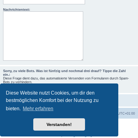
Nachrichtentext:
Sorry, zu viele Bots. Was ist fünfzig und nochmal drei drauf? Tippe die Zahl
ein.:
Diese Frage dient dazu, das automatisierte Versenden von Formularen durch Spam-
Bots zu verhindern.
Diese Website nutzt Cookies, um dir den
bestmöglichen Komfort bei der Nutzung zu
bieten.
Mehr erfahren
Foren-Übersicht
Alle Zeiten sind
UTC+01:00
Verstanden!
Powered by
phpBB
® Forum Software © phpBB Limited
Deutsche Übersetzung durch
phpBB.de
Datenschutz
|
Nutzungsbedingungen