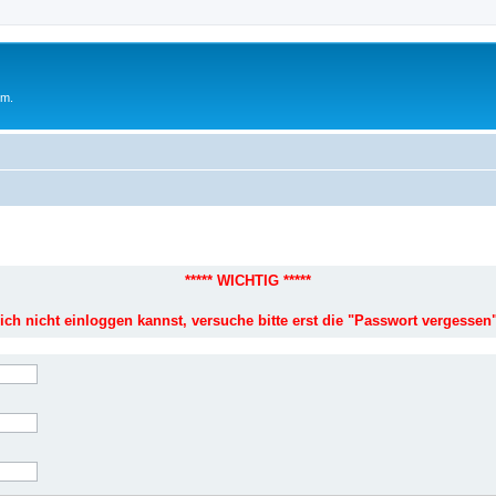
um.
***** WICHTIG *****
ich nicht einloggen kannst, versuche bitte erst die "Passwort vergessen