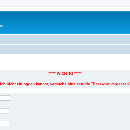
um.
***** WICHTIG *****
ich nicht einloggen kannst, versuche bitte erst die "Passwort vergessen