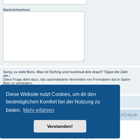
Nachrichtentext:
Sorry, zu viele Bots. Was ist fünfzig und nochmal drei drauf? Tippe die Zahl
ein.:
Diese Frage dient dazu, das automatisierte Versenden von Formularen durch Spam-
Bots zu verhindern.
Diese Website nutzt Cookies, um dir den
bestmöglichen Komfort bei der Nutzung zu
bieten.
Mehr erfahren
Foren-Übersicht
Alle Zeiten sind
UTC+01:00
Verstanden!
Powered by
phpBB
® Forum Software © phpBB Limited
Deutsche Übersetzung durch
phpBB.de
Datenschutz
|
Nutzungsbedingungen