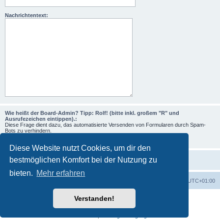
Nachrichtentext:
Wie heißt der Board-Admin? Tipp: Rolf! (bitte inkl. großem "R" und
Ausrufezeichen eintippen).:
Diese Frage dient dazu, das automatisierte Versenden von Formularen durch Spam-
Bots zu verhindern.
Diese Website nutzt Cookies, um dir den
bestmöglichen Komfort bei der Nutzung zu
bieten.
Mehr erfahren
Foren-Übersicht
Alle Zeiten sind
UTC+01:00
Verstanden!
Powered by
phpBB
® Forum Software © phpBB Limited
Deutsche Übersetzung durch
phpBB.de
Datenschutz
|
Nutzungsbedingungen