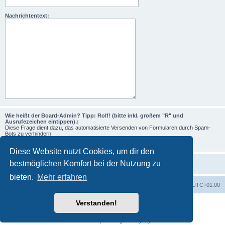
Nachrichtentext:
Wie heißt der Board-Admin? Tipp: Rolf! (bitte inkl. großem "R" und
Ausrufezeichen eintippen).:
Diese Frage dient dazu, das automatisierte Versenden von Formularen durch Spam-
Bots zu verhindern.
Diese Website nutzt Cookies, um dir den
bestmöglichen Komfort bei der Nutzung zu
bieten.
Mehr erfahren
Foren-Übersicht
Alle Zeiten sind
UTC+01:00
Verstanden!
Powered by
phpBB
® Forum Software © phpBB Limited
Deutsche Übersetzung durch
phpBB.de
Datenschutz
|
Nutzungsbedingungen