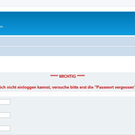
um.
***** WICHTIG *****
ich nicht einloggen kannst, versuche bitte erst die "Passwort vergessen