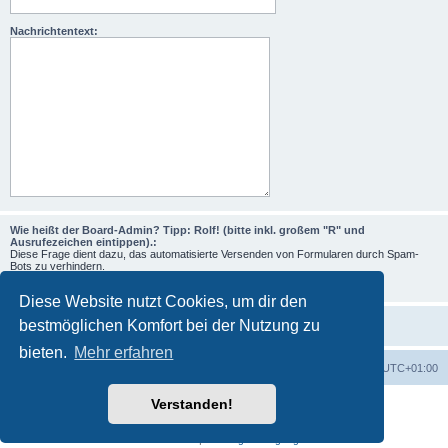
Nachrichtentext:
Wie heißt der Board-Admin? Tipp: Rolf! (bitte inkl. großem "R" und
Ausrufezeichen eintippen).:
Diese Frage dient dazu, das automatisierte Versenden von Formularen durch Spam-
Bots zu verhindern.
Diese Website nutzt Cookies, um dir den
bestmöglichen Komfort bei der Nutzung zu
bieten.
Mehr erfahren
Foren-Übersicht
Alle Zeiten sind
UTC+01:00
Verstanden!
Powered by
phpBB
® Forum Software © phpBB Limited
Deutsche Übersetzung durch
phpBB.de
Datenschutz
|
Nutzungsbedingungen