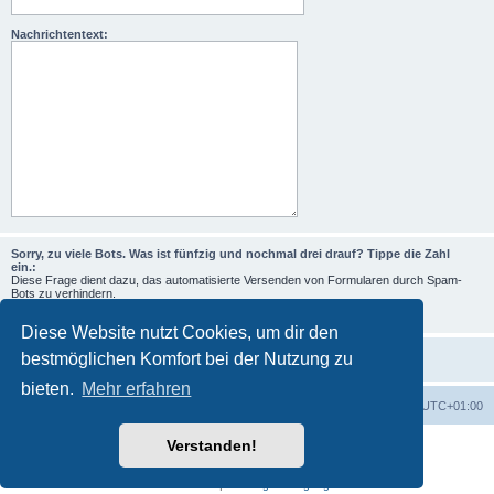
Nachrichtentext:
Sorry, zu viele Bots. Was ist fünfzig und nochmal drei drauf? Tippe die Zahl
ein.:
Diese Frage dient dazu, das automatisierte Versenden von Formularen durch Spam-
Bots zu verhindern.
Diese Website nutzt Cookies, um dir den
bestmöglichen Komfort bei der Nutzung zu
bieten.
Mehr erfahren
Foren-Übersicht
Alle Zeiten sind
UTC+01:00
Verstanden!
Powered by
phpBB
® Forum Software © phpBB Limited
Deutsche Übersetzung durch
phpBB.de
Datenschutz
|
Nutzungsbedingungen